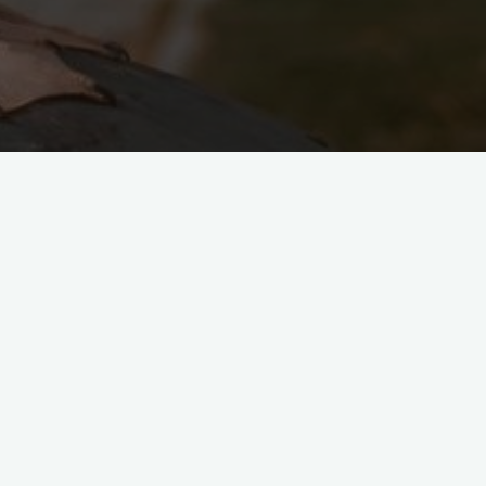
ie polski. Charakteryzują się swoją wysokością (Śnieżka) oraz
yż szczyty są odsłonięte, często bardzo wysokie i rzucające
ym związanych zagadnień oraz kwestii może być niezwykle wa
sze, gdyż szlaki są dobrze oznaczone oraz łatwo się nimi posł
tego też powodu można się nimi spokojnie przemieszczać. Mym
, może pomóc nam w wyborze odpowiedniego dla nas szlaku.
jętności oraz pamiętać, aby zabrać odpowiednią ilość wody. N
wielu schronisk. Jest to ważnym zagadnieniem, gdyż wiele pocz