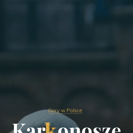
Gory w Polsce
K
a
r
k
o
n
o
s
z
e