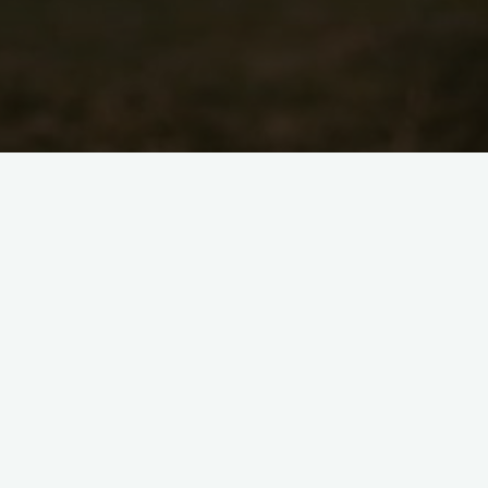
 stromością. Mym zdaniem są to góry, w
 panoramę na dalekie góry. Z pewnością
żna dla wielu osób. Karkonosze to także
ugiwać. Nie są one szczególnie trudne i
 zdaniem odpowiednie podejście do
iestety, ale szlaki w Karkonoszach są
ątkujących osób, zabiera po prostu zbyt