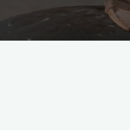
Są to góry, które znajdują się na zachodz
których trasy widokowe są przepiękne, gd
odpowiednie podejście od wszystkich z t
świetna sprawa, gdy idzie o wycieczki pie
najeżone różnego rodzaju kamieniami, z 
wszystkich z tym związanych zagadnień
Zawsze należy wybrać go do naszych umie
długie, a po drodze nie znajdziemy zbyt 