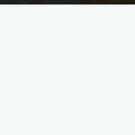
Jeśli chcesz wstąpić do naszej sekcji to zapraszamy do
kontaktu e-mail:
Na maile staramy się odpowiadać niezwłocznie.
Błąd:
Brak formularza kontaktowego.
©2026 kolobrzegnoclegi
Zasilane przez
Bravada
&
WordPress
.