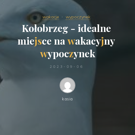
wakacje
wypoczynek
K
o
ł
o
b
r
z
e
g
-
i
d
e
a
l
n
e
m
i
e
j
s
c
e
n
a
w
a
k
a
c
y
j
n
y
w
y
p
o
c
z
y
n
e
k
2023-09-06
kasia