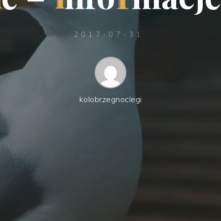
2017-07-31
kolobrzegnoclegi